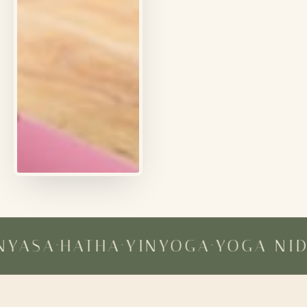
NYASA
·
HATHA
·
YINYOGA
·
YOGA NID